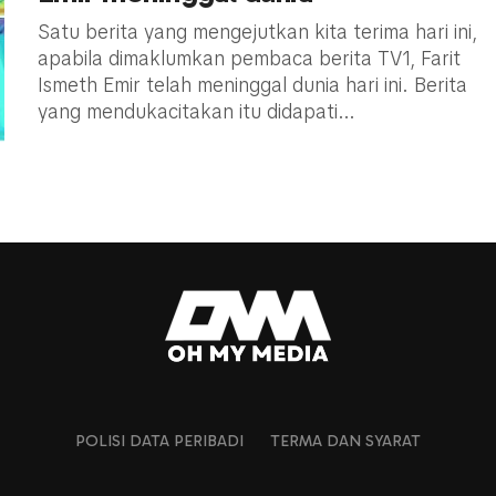
Satu berita yang mengejutkan kita terima hari ini,
apabila dimaklumkan pembaca berita TV1, Farit
Ismeth Emir telah meninggal dunia hari ini. Berita
yang mendukacitakan itu didapati...
POLISI DATA PERIBADI
TERMA DAN SYARAT