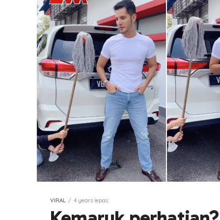
VIRAL
4 years lepas
Kemaruk perhatian? 