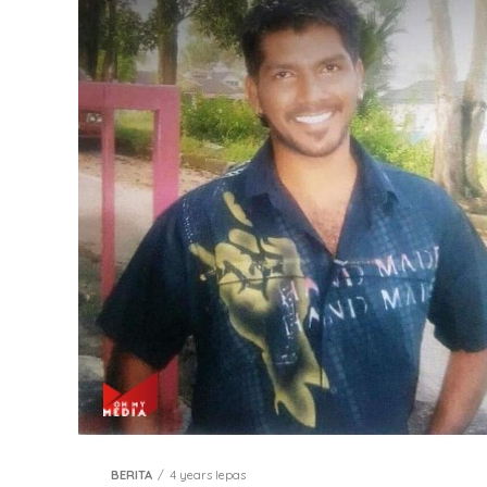
BERITA
4 years lepas