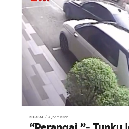
KERABAT
4 years lepas
“Perangai,”- Tunku 