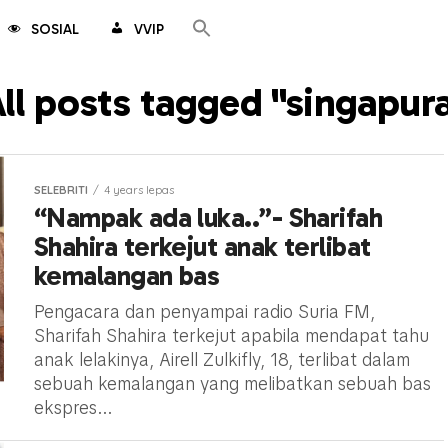
SOSIAL
VVIP
ll posts tagged "singapur
SELEBRITI
4 years lepas
“Nampak ada luka..”- Sharifah
Shahira terkejut anak terlibat
kemalangan bas
Pengacara dan penyampai radio Suria FM,
Sharifah Shahira terkejut apabila mendapat tahu
anak lelakinya, Airell Zulkifly, 18, terlibat dalam
sebuah kemalangan yang melibatkan sebuah bas
ekspres...