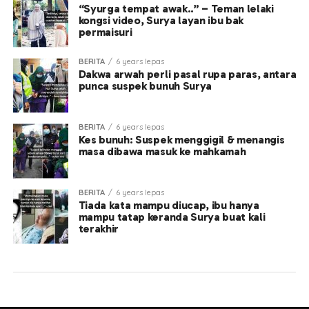
“Syurga tempat awak..” – Teman lelaki
kongsi video, Surya layan ibu bak
permaisuri
BERITA
6 years lepas
Dakwa arwah perli pasal rupa paras, antara
punca suspek bunuh Surya
BERITA
6 years lepas
Kes bunuh: Suspek menggigil & menangis
masa dibawa masuk ke mahkamah
BERITA
6 years lepas
Tiada kata mampu diucap, ibu hanya
mampu tatap keranda Surya buat kali
terakhir