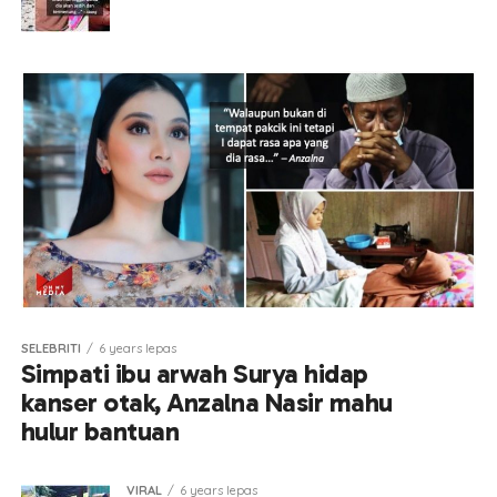
SELEBRITI
6 years lepas
Simpati ibu arwah Surya hidap
kanser otak, Anzalna Nasir mahu
hulur bantuan
VIRAL
6 years lepas