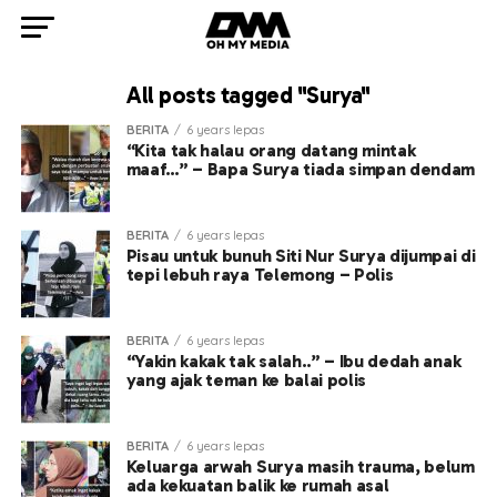
All posts tagged "Surya"
BERITA
6 years lepas
“Kita tak halau orang datang mintak
maaf…” – Bapa Surya tiada simpan dendam
BERITA
6 years lepas
Pisau untuk bunuh Siti Nur Surya dijumpai di
tepi lebuh raya Telemong – Polis
BERITA
6 years lepas
“Yakin kakak tak salah..” – Ibu dedah anak
yang ajak teman ke balai polis
BERITA
6 years lepas
Keluarga arwah Surya masih trauma, belum
ada kekuatan balik ke rumah asal