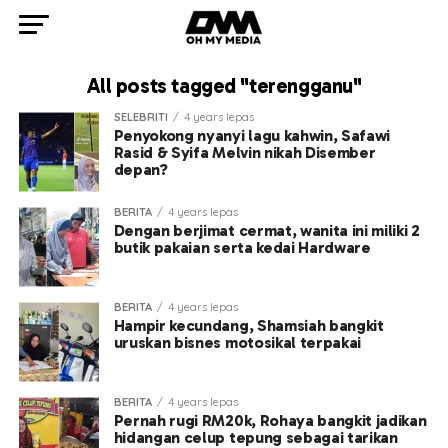
All posts tagged "terengganu"
SELEBRITI
4 years lepas
Penyokong nyanyi lagu kahwin, Safawi
Rasid & Syifa Melvin nikah Disember
depan?
BERITA
4 years lepas
Dengan berjimat cermat, wanita ini miliki 2
butik pakaian serta kedai Hardware
BERITA
4 years lepas
Hampir kecundang, Shamsiah bangkit
uruskan bisnes motosikal terpakai
BERITA
4 years lepas
Pernah rugi RM20k, Rohaya bangkit jadikan
hidangan celup tepung sebagai tarikan