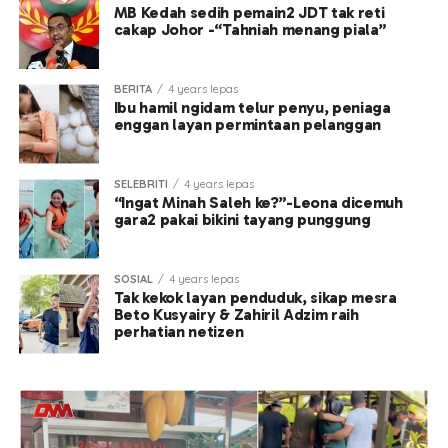
MB Kedah sedih pemain2 JDT tak reti
cakap Johor -“Tahniah menang piala”
BERITA
4 years lepas
Ibu hamil ngidam telur penyu, peniaga
enggan layan permintaan pelanggan
SELEBRITI
4 years lepas
“Ingat Minah Saleh ke?”-Leona dicemuh
gara2 pakai bikini tayang punggung
SOSIAL
4 years lepas
Tak kekok layan penduduk, sikap mesra
Beto Kusyairy & Zahiril Adzim raih
perhatian netizen