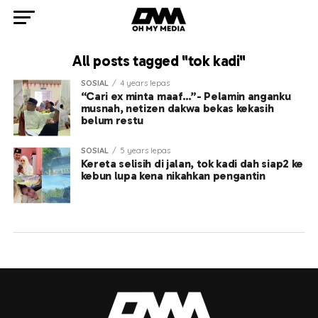
All posts tagged "tok kadi"
SOSIAL
4 years lepas
“Cari ex minta maaf…”- Pelamin anganku
musnah, netizen dakwa bekas kekasih
belum restu
SOSIAL
5 years lepas
Kereta selisih di jalan, tok kadi dah siap2 ke
kebun lupa kena nikahkan pengantin