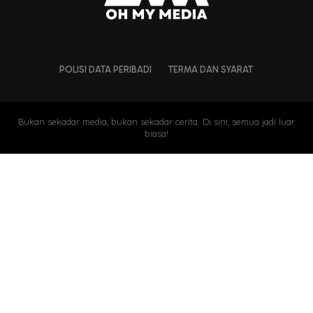
POLISI DATA PERIBADI
TERMA DAN SYARAT
Bukan sekadar media, bukan sekadar cerita. Di sini, semua jadi luar
biasa!