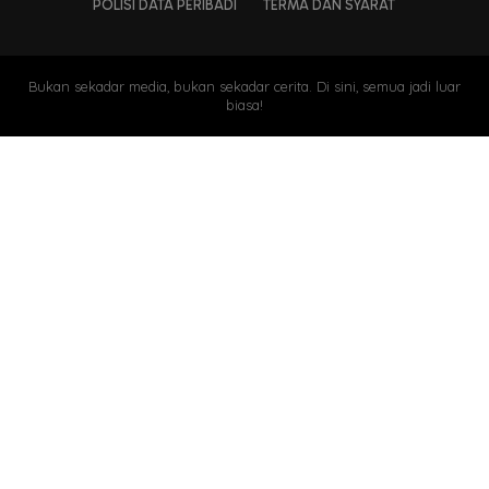
POLISI DATA PERIBADI
TERMA DAN SYARAT
Bukan sekadar media, bukan sekadar cerita. Di sini, semua jadi luar
biasa!