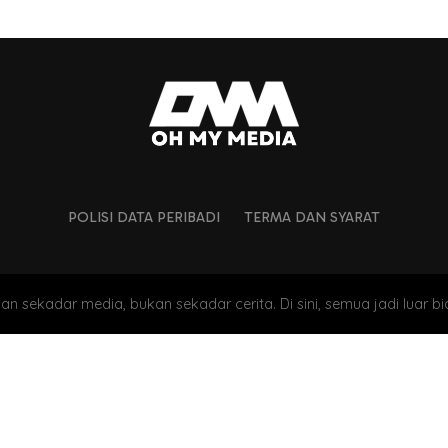
POLISI DATA PERIBADI
TERMA DAN SYARAT
an sekadar media, bukan sekadar cerita. Di sini, semua jadi luar bi