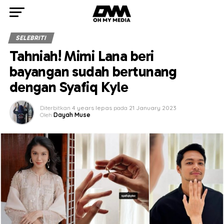
SELEBRITI
Tahniah! Mimi Lana beri
bayangan sudah bertunang
dengan Syafiq Kyle
Diterbitkan
4 years lepas
pada
21 January 2023
Oleh
Dayah Muse