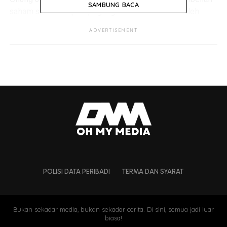
SAMBUNG BACA
saham serta tempoh pegangan tertentu tidak boleh
dipenuhi kerana ia bukan dokumen awam.
ADVERTISEMENT
“Berhubung permintaan Ahli Yang Berhormat
untuk mendapatkan senarai transaksi pembelian
saham serta tempoh pegangan yang melebihi
nilai tertentu, maklumat yang diminta
merupakan sebahagian daripada dokumen
siasatan, maklumat peribadi serta perisytiharan
harta yang dilindungi di bawah peruntukan
undang-undang yang berkuat kuasa dan tidak
menjadi dokumen awam,” kata Azalina.
POLISI DATA PERIBADI
TERMA DAN SYARAT
Bukan sekadar media, bukan sekadar cerita. Di sini, semua jadi luar
biasa!