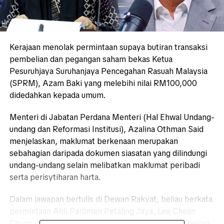
Kerajaan menolak permintaan supaya butiran transaksi
pembelian dan pegangan saham bekas Ketua
Pesuruhjaya Suruhanjaya Pencegahan Rasuah Malaysia
(SPRM), Azam Baki yang melebihi nilai RM100,000
didedahkan kepada umum.
Menteri di Jabatan Perdana Menteri (Hal Ehwal Undang-
undang dan Reformasi Institusi), Azalina Othman Said
menjelaskan, maklumat berkenaan merupakan
sebahagian daripada dokumen siasatan yang dilindungi
undang-undang selain melibatkan maklumat peribadi
serta perisytiharan harta.
Dalam jawapan bertulis di Dewan Rakyat, beliau berkata
permintaan Ahli Parlimen Petaling Jaya, Lee Chean
Chung untuk mendapatkan senarai transaksi pembelian