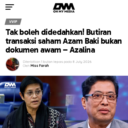
VVIP
Tak boleh didedahkan! Butiran
transaksi saham Azam Baki bukan
dokumen awam – Azalina
Diterbitkan
1 bulan lepas
pada
8 July 2026
Oleh
Miss Farah