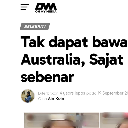
SELEBRITI
Tak dapat bawa
Australia, Saja
sebenar
Diterbitkan
4 years lepas
pada
19 September 2
Oleh
Ain Koin