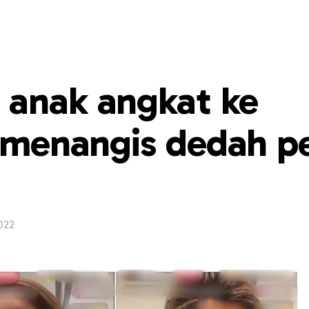
 anak angkat ke
t menangis dedah p
022