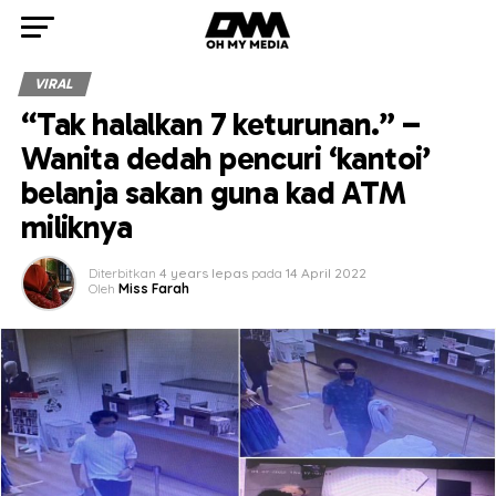
VIRAL
“Tak halalkan 7 keturunan.” –
Wanita dedah pencuri ‘kantoi’
belanja sakan guna kad ATM
miliknya
Diterbitkan
4 years lepas
pada
14 April 2022
Oleh
Miss Farah