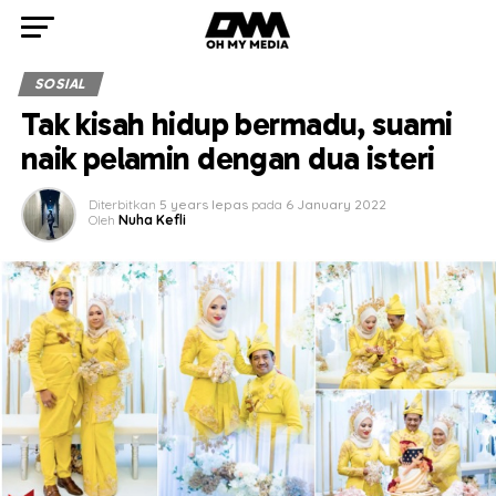
SOSIAL
Tak kisah hidup bermadu, suami
naik pelamin dengan dua isteri
Diterbitkan
5 years lepas
pada
6 January 2022
Oleh
Nuha Kefli