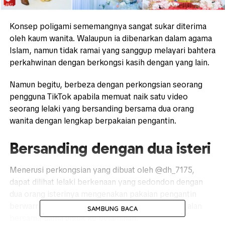
Konsep poligami sememangnya sangat sukar diterima
oleh kaum wanita. Walaupun ia dibenarkan dalam agama
Islam, namun tidak ramai yang sanggup melayari bahtera
perkahwinan dengan berkongsi kasih dengan yang lain.
Namun begitu, berbeza dengan perkongsian seorang
pengguna TikTok apabila memuat naik satu video
seorang lelaki yang bersanding bersama dua orang
wanita dengan lengkap berpakaian pengantin.
Bersanding dengan dua isteri
Menerusi perkongsian yang dibuat oleh @dh_7175,
dapat dilihat lelaki berkenaan yang sedondon dengan
dua orang isterinya mengenakan pakaian pengantin
berwarna kuning masuk ke dalam dewan dan berjalan
SAMBUNG BACA
bersama-sama untuk ke pelaminan.