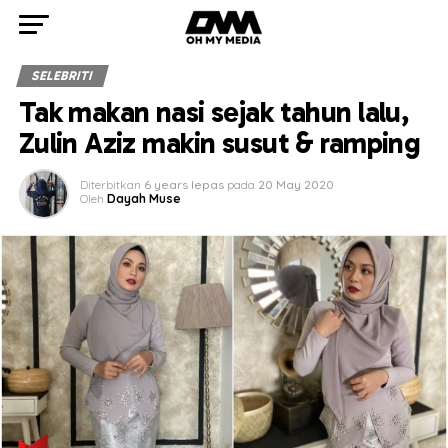
SELEBRITI
Tak makan nasi sejak tahun lalu,
Zulin Aziz makin susut & ramping
Diterbitkan
6 years lepas
pada
20 May 2020
Oleh
Dayah Muse