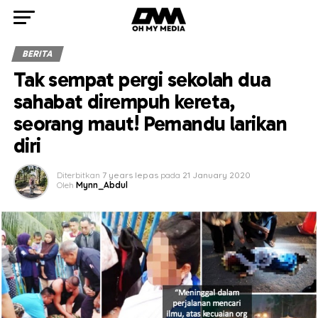
BERITA
Tak sempat pergi sekolah dua
sahabat dirempuh kereta,
seorang maut! Pemandu larikan
diri
Diterbitkan
7 years lepas
pada
21 January 2020
Oleh
Mynn_Abdul