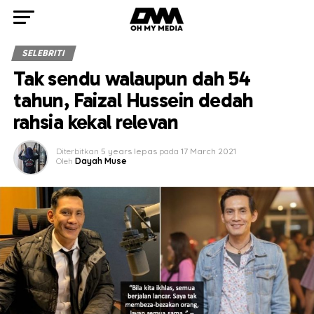
SELEBRITI
Tak sendu walaupun dah 54
tahun, Faizal Hussein dedah
rahsia kekal relevan
Diterbitkan
5 years lepas
pada
17 March 2021
Oleh
Dayah Muse