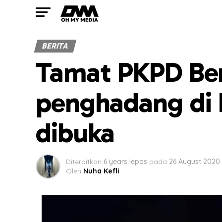
BERITA
Tamat PKPD Ber
penghadang di 
dibuka
Diterbitkan
6 years lepas
pada
26 August 2020
Oleh
Nuha Kefli