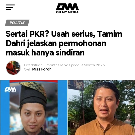
POLITIK
Sertai PKR? Usah serius, Tamim
Dahri jelaskan permohonan
masuk hanya sindiran
Diterbitkan
5 months lepas
pada
9 March 2026
Oleh
Miss Farah