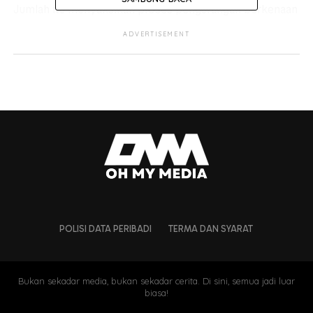
Jumlah itu menyaksikan proses pengurangan berkenaan
melibatkan lebih separuh daripada 3,200 tenaga
ADVERTISEMENT
kerjanya.
POLISI DATA PERIBADI
TERMA DAN SYARAT
Bukan sekadar media, bukan sekadar cerita. Di sini, semua jadi luar
biasa!