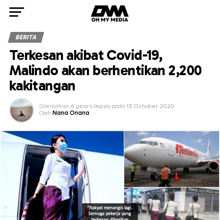
BERITA
Terkesan akibat Covid-19,
Malindo akan berhentikan 2,200
kakitangan
Diterbitkan
6 years lepas
pada
13 October 2020
Oleh
Nana Onana