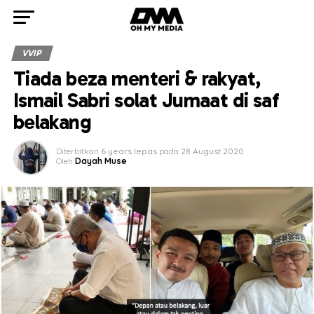
VVIP
Tiada beza menteri & rakyat,
Ismail Sabri solat Jumaat di saf
belakang
Diterbitkan
6 years lepas
pada
28 August 2020
Oleh
Dayah Muse