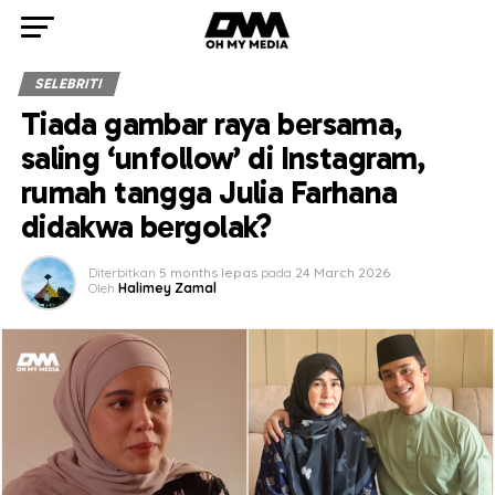
SELEBRITI
Tiada gambar raya bersama,
saling ‘unfollow’ di Instagram,
rumah tangga Julia Farhana
didakwa bergolak?
Diterbitkan
5 months lepas
pada
24 March 2026
Oleh
Halimey Zamal