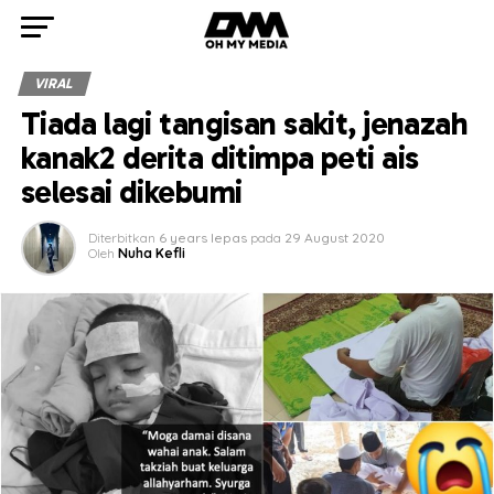
VIRAL
Tiada lagi tangisan sakit, jenazah
kanak2 derita ditimpa peti ais
selesai dikebumi
Diterbitkan
6 years lepas
pada
29 August 2020
Oleh
Nuha Kefli