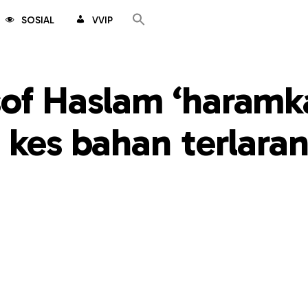
SOSIAL
VVIP
sof Haslam ‘haramk
t kes bahan terlara