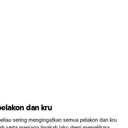
elakon dan kru
 beliau sering mengingatkan semua pelakon dan kru
h serta menjaga tingkah laku demi memelihara