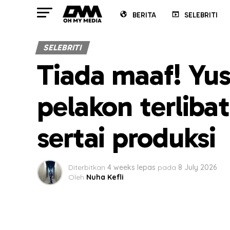
BERITA
SELEBRITI
SELEBRITI
Tiada maaf! Yu
pelakon terliba
sertai produksi
Diterbitkan
4 weeks lepas
pada
8 July 2026
Oleh
Nuha Kefli