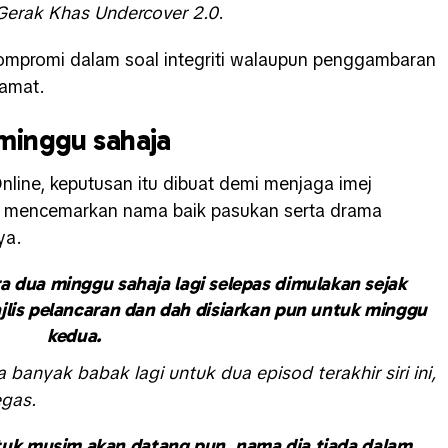
Gerak Khas Undercover 2.0
.
kompromi dalam soal integriti walaupun penggambaran
tamat.
minggu sahaja
line, keputusan itu dibuat demi menjaga imej
it mencemarkan nama baik pasukan serta drama
ya.
a dua minggu sahaja lagi selepas dimulakan sejak
jlis pelancaran dan dah disiarkan pun untuk minggu
kedua.
anyak babak lagi untuk dua episod terakhir siri ini,
egas.
tuk musim akan datang pun, nama dia tiada dalam