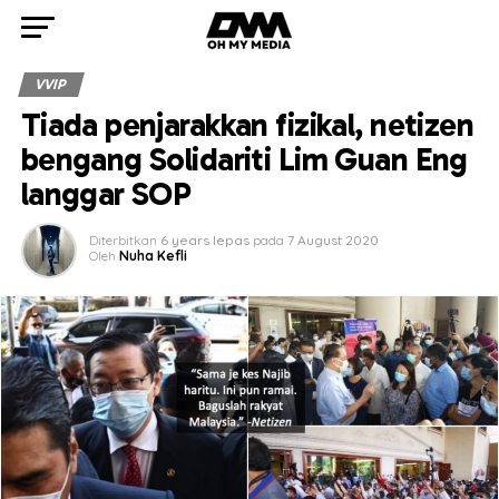
VVIP
Tiada penjarakkan fizikal, netizen
bengang Solidariti Lim Guan Eng
langgar SOP
Diterbitkan
6 years lepas
pada
7 August 2020
Oleh
Nuha Kefli