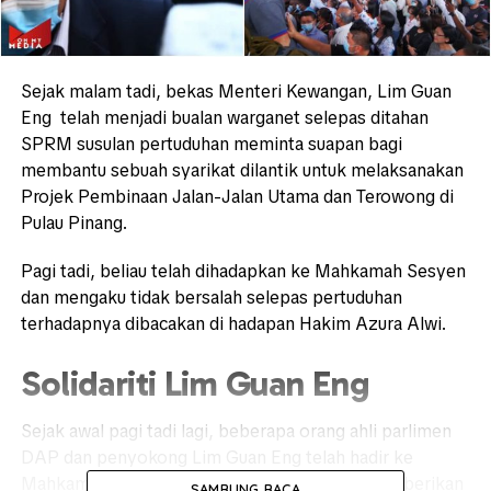
Sejak malam tadi, bekas Menteri Kewangan, Lim Guan
Eng telah menjadi bualan warganet selepas ditahan
SPRM susulan pertuduhan meminta suapan bagi
membantu sebuah syarikat dilantik untuk melaksanakan
Projek Pembinaan Jalan-Jalan Utama dan Terowong di
Pulau Pinang.
Pagi tadi, beliau telah dihadapkan ke Mahkamah Sesyen
dan mengaku tidak bersalah selepas pertuduhan
terhadapnya dibacakan di hadapan Hakim Azura Alwi.
Solidariti Lim Guan Eng
Sejak awal pagi tadi lagi, beberapa orang ahli parlimen
DAP dan penyokong Lim Guan Eng telah hadir ke
Mahkamah Kuala Lumpur bagi bersolidariti memberikan
SAMBUNG BACA