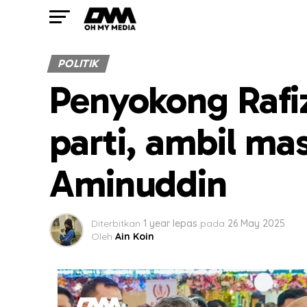
POLITIK
Penyokong Rafiz
parti, ambil ma
Aminuddin
Diterbitkan
1 year lepas
pada
26 May 2025
Oleh
Ain Koin