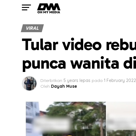
VIRAL
Tular video reb
punca wanita d
Diterbitkan
5 years lepas
pada
1 February 2022
Oleh
Dayah Muse