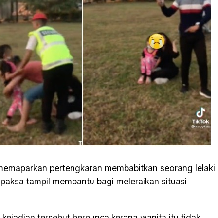
eo memaparkan pertengkaran membabitkan seorang lelaki
paksa tampil membantu bagi meleraikan situasi
 kejadian tersebut berpunca kerana wanita itu tidak