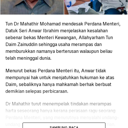
Tun Dr Mahathir Mohamad mendesak Perdana Menteri,
Datuk Seri Anwar Ibrahim menjelaskan kesalahan
sebenar bekas Menteri Kewangan, Allahyarham Tun
Daim Zainuddin sehingga usaha merampas dan
memburukkan namanya berterusan walaupun beliau
telah meninggal dunia.
Menurut bekas Perdana Menteri itu, Anwar tidak
mempunyai hak untuk menjatuhkan hukuman ke atas
Daim, sebaliknya hanya mahkamah berhak berbuat
demikian selepas perbicaraan.
Dr Mahathir turut menempelak tindakan merampas
harta seseorang hanya kerana perasaan ragu seorang
Perdana Menteri, yang menurutnya menyalahi undang-
undang dan disifatkan sebagai satu bentuk pencurian.
SAMBUNG BACA