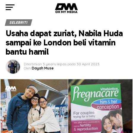
SELEBRITI
Usaha dapat zuriat, Nabila Huda
sampai ke London beli vitamin
bantu hamil
Diterbitkan
3 years lepas
pada
30 April 2023
Oleh
Dayah Muse