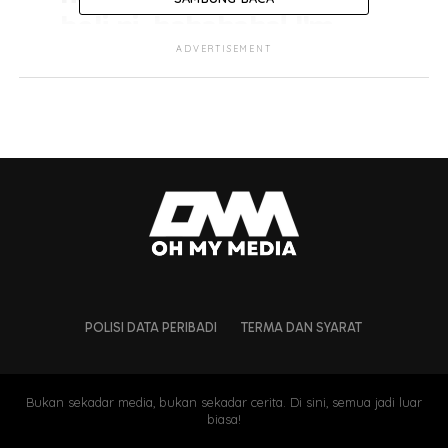
beli ni..hahahaha! I'm
one in a million ok..
ADVERTISEMENT
pic.twitter.com/0BQRXXzD9z
— Nabila Huda (@abilsuhaimi)
April 28, 2023
POLISI DATA PERIBADI
TERMA DAN SYARAT
Bukan sekadar media, bukan sekadar cerita. Di sini, semua jadi luar
biasa!