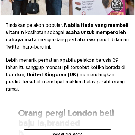
Tindakan pelakon popular,
Nabila Huda yang membeli
vitamin
kesihatan sebagai
usaha untuk memperoleh
cahaya mata
mengundang perhatian warganet di laman
Twitter baru-baru ini.
Lebih menarik perhatian apabila pelakon berusia 39
tahun itu sanggup mencari pil tersebut ketika berada di
London, United Kingdom (UK)
memandangkan
produk tersebut mendapat maklum balas positif orang
ramai.
Orang pergi London beli
baju la,branded
handbags la, itu ini..She
SAMBUNG BACA