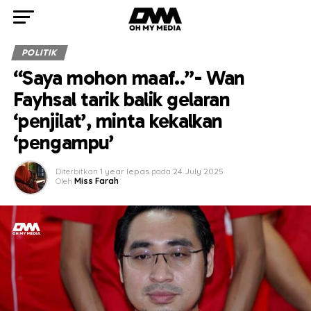
POLITIK
“Saya mohon maaf..”- Wan
Fayhsal tarik balik gelaran
‘penjilat’, minta kekalkan
‘pengampu’
Diterbitkan
1 year lepas
pada
24 July 2025
Oleh
Miss Farah