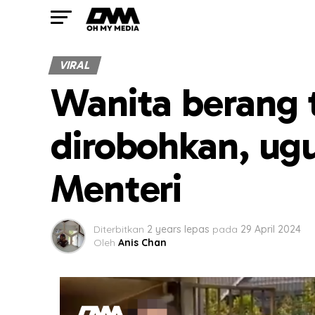
VIRAL
Wanita berang
dirobohkan, ug
Menteri
Diterbitkan
2 years lepas
pada
29 April 2024
Oleh
Anis Chan