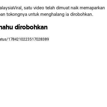
laysiaViral, satu video telah dimuat naik memaparkan
pan tokongnya untuk menghalang ia dirobohkan.
mahu dirobohkan
status/1784210223517028389