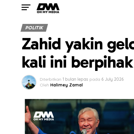
POLITIK
Zahid yakin ge
kali ini berpih
Diterbitkan
1 bulan lepas
pada
6 July 2026
Oleh
Halimey Zamal