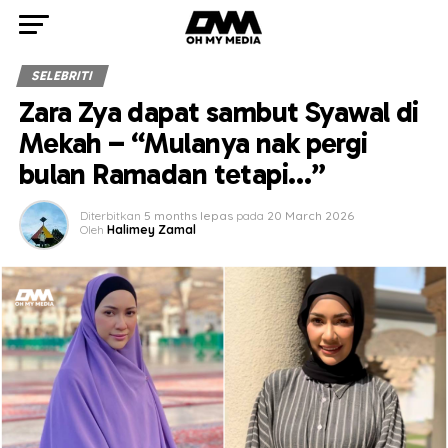
SELEBRITI
Zara Zya dapat sambut Syawal di
Mekah – “Mulanya nak pergi
bulan Ramadan tetapi…”
Diterbitkan
5 months lepas
pada
20 March 2026
Oleh
Halimey Zamal