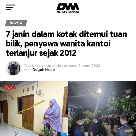
BERITA
7 janin dalam kotak ditemui tuan
bilik, penyewa wanita kantoi
terlanjur sejak 2012
Diterbitkan
4 years lepas
pada
9 June 2022
Oleh
Dayah Muse