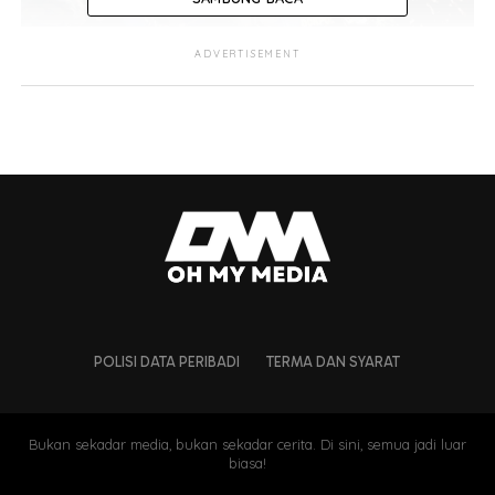
ADVERTISEMENT
Menurut laporan Tribun News, semua janin tersebut
ditemukan dalam sebuah bilik yang disewa oleh seorang
wanita dinamakan sebagai NM sejak enam bulan lalu.
Selepas keluar kerana tidak mampu membayar sewa,
pemiliknya Nulfah Anugrahwaty yang datang bagi
membersihkan bilik itu terhidu bau kurang
menyenangkan sebelum menemui kotak berkenaan.
POLISI DATA PERIBADI
TERMA DAN SYARAT
Bukan sekadar media, bukan sekadar cerita. Di sini, semua jadi luar
biasa!