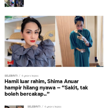
SELEBRITI
4 years lepas
Hamil luar rahim, Shima Anuar
hampir hilang nyawa – “Sakit, tak
boleh bercakap..”
SELEBRITI
4 years lepas