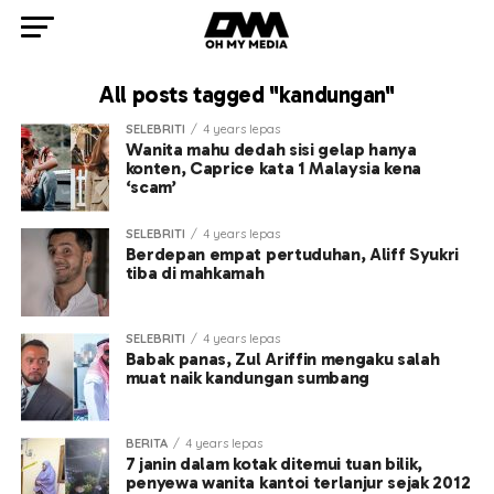
All posts tagged "kandungan"
SELEBRITI
4 years lepas
Wanita mahu dedah sisi gelap hanya
konten, Caprice kata 1 Malaysia kena
‘scam’
SELEBRITI
4 years lepas
Berdepan empat pertuduhan, Aliff Syukri
tiba di mahkamah
SELEBRITI
4 years lepas
Babak panas, Zul Ariffin mengaku salah
muat naik kandungan sumbang
BERITA
4 years lepas
7 janin dalam kotak ditemui tuan bilik,
penyewa wanita kantoi terlanjur sejak 2012