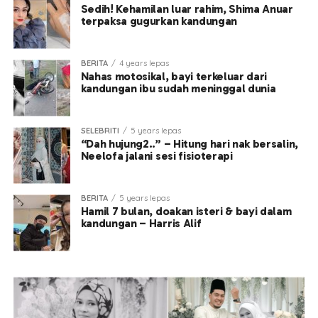
Sedih! Kehamilan luar rahim, Shima Anuar
terpaksa gugurkan kandungan
BERITA
4 years lepas
Nahas motosikal, bayi terkeluar dari
kandungan ibu sudah meninggal dunia
SELEBRITI
5 years lepas
“Dah hujung2..” – Hitung hari nak bersalin,
Neelofa jalani sesi fisioterapi
BERITA
5 years lepas
Hamil 7 bulan, doakan isteri & bayi dalam
kandungan – Harris Alif