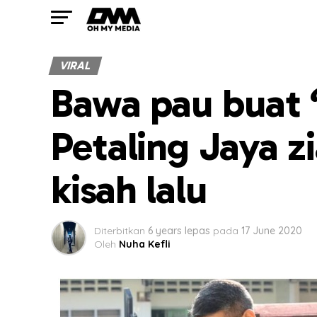
VIRAL
Bawa pau buat ‘
Petaling Jaya z
kisah lalu
Diterbitkan
6 years lepas
pada
17 June 2020
Oleh
Nuha Kefli