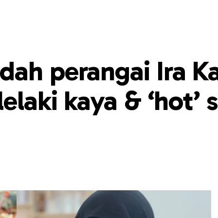
ah perangai Ira Ka
elaki kaya & ‘hot’ 