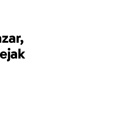
zar,
sejak