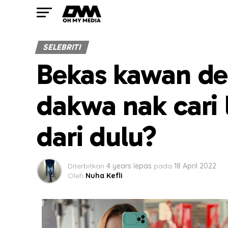
SELEBRITI
Bekas kawan ded
dakwa nak cari l
dari dulu?
Diterbitkan
4 years lepas
pada
18 April 2022
Oleh
Nuha Kefli