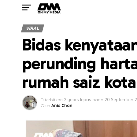
VIRAL
Bidas kenyataan
perunding harta
rumah saiz kot
Diterbitkan
2 years lepas
pada
20 September 
Oleh
Anis Chan