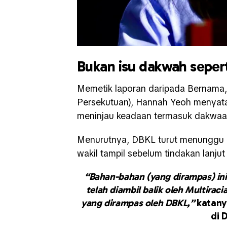
Bukan isu dakwah sepert
Memetik laporan daripada Bernama,
Persekutuan), Hannah Yeoh menyata
meninjau keadaan termasuk dakwaa
Menurutnya, DBKL turut menunggu ki
wakil tampil sebelum tindakan lanjut
“Bahan-bahan (yang dirampas) ini s
telah diambil balik oleh Multira
yang dirampas oleh DBKL,”
katany
di 