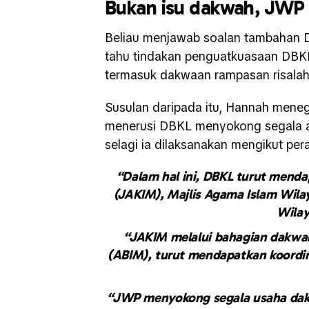
Bukan isu dakwah, JWP
Beliau menjawab soalan tambahan D
tahu tindakan penguatkuasaan DBKL 
termasuk dakwaan rampasan risalah
Susulan daripada itu, Hannah men
menerusi DBKL menyokong segala ak
selagi ia dilaksanakan mengikut per
“Dalam hal ini, DBKL turut mend
(JAKIM), Majlis Agama Islam Wil
Wilay
“JAKIM melalui bahagian dakwah
(ABIM), turut mendapatkan koordi
“JWP menyokong segala usaha dak