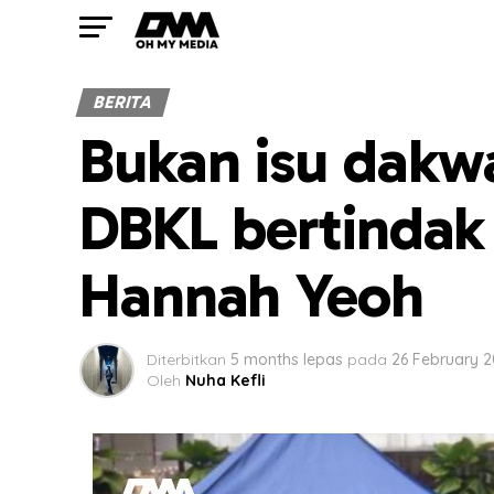
BERITA
Bukan isu dakw
DBKL bertindak 
Hannah Yeoh
Diterbitkan
5 months lepas
pada
26 February 
Oleh
Nuha Kefli