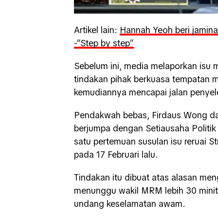
Artikel lain:
Hannah Yeoh beri jamin
-“Step by step”
Sebelum ini, media melaporkan isu 
tindakan pihak berkuasa tempatan m
kemudiannya mencapai jalan penyel
Pendakwah bebas, Firdaus Wong da
berjumpa dengan Setiausaha Politi
satu pertemuan susulan isu reruai
pada 17 Februari lalu.
Tindakan itu dibuat atas alasan me
menunggu wakil MRM lebih 30 minit
undang keselamatan awam.