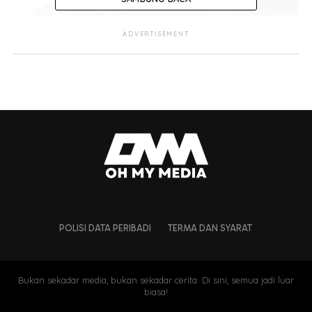
ADVERTISEMENT
“Sebenarnya memang ada sikit salah faham Shuk
dan Sera tapi tak ada apa-apa pun. Sekarang saya
ada di Pulau Pinang ada shoot sikit..
“…saya tak nak komen lebih fasal ini InsyaAllah
tak ada apa-apa yang berlaku,”
kata Shuk atau
nama penuhnya Mohammad Shukri Mohamed
Sahar.
POLISI DATA PERIBADI
TERMA DAN SYARAT
Bukan sekadar media, bukan sekadar cerita. Di sini, semua jadi luar
biasa!