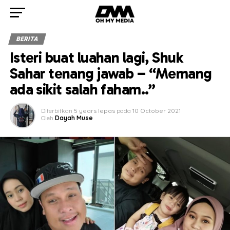
BERITA
Isteri buat luahan lagi, Shuk
Sahar tenang jawab – “Memang
ada sikit salah faham..”
Diterbitkan
5 years lepas
pada
10 October 2021
Oleh
Dayah Muse