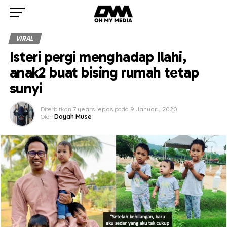
VIRAL
Isteri pergi menghadap Ilahi,
anak2 buat bising rumah tetap
sunyi
Diterbitkan
7 years lepas
pada
9 January 2020
Oleh
Dayah Muse