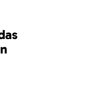
das
an