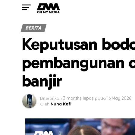
BERITA
Keputusan bodo
pembangunan d
banjir
Diterbitkan
3 months lepas
pada
16 May 2026
Oleh
Nuha Kefli