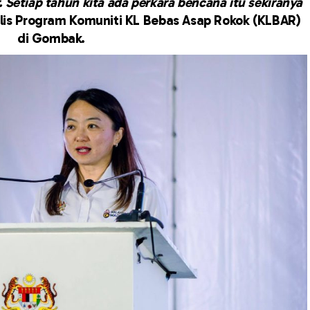
 Setiap tahun kita ada perkara bencana itu sekiranya
lis Program Komuniti KL Bebas Asap Rokok (KLBAR)
di Gombak.