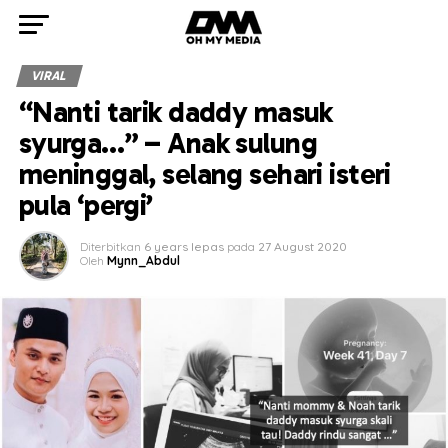
VIRAL
“Nanti tarik daddy masuk
syurga…” – Anak sulung
meninggal, selang sehari isteri
pula ‘pergi’
Diterbitkan
6 years lepas
pada
27 August 2020
Oleh
Mynn_Abdul