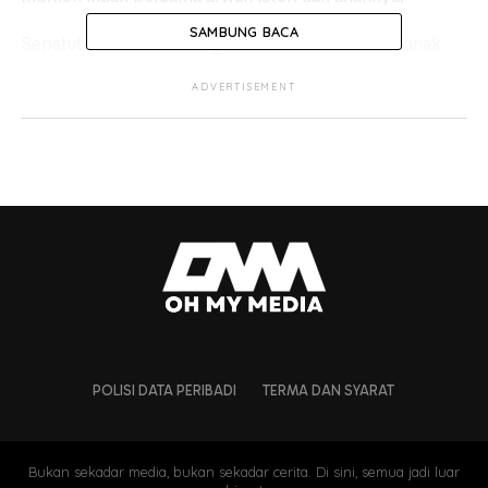
SAMBUNG BACA
Sepatutnya, tarikh 26 Ogos adalah detik dimana anak
sulungnya dilahirkan, akan tetapi Allah terlebih dahulu
ADVERTISEMENT
menjemput bayinya.
https://twitter.com/ssyyhhrr/status/1298425533936439296
POLISI DATA PERIBADI
TERMA DAN SYARAT
Bukan sekadar media, bukan sekadar cerita. Di sini, semua jadi luar