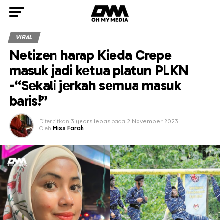
VIRAL
Netizen harap Kieda Crepe
masuk jadi ketua platun PLKN
-“Sekali jerkah semua masuk
baris!”
Diterbitkan
3 years lepas
pada
2 November 2023
Oleh
Miss Farah