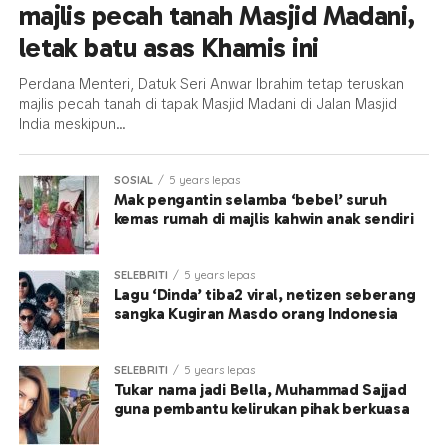
majlis pecah tanah Masjid Madani,
letak batu asas Khamis ini
Perdana Menteri, Datuk Seri Anwar Ibrahim tetap teruskan
majlis pecah tanah di tapak Masjid Madani di Jalan Masjid
India meskipun...
SOSIAL
5 years lepas
Mak pengantin selamba ‘bebel’ suruh
kemas rumah di majlis kahwin anak sendiri
SELEBRITI
5 years lepas
Lagu ‘Dinda’ tiba2 viral, netizen seberang
sangka Kugiran Masdo orang Indonesia
SELEBRITI
5 years lepas
Tukar nama jadi Bella, Muhammad Sajjad
guna pembantu kelirukan pihak berkuasa