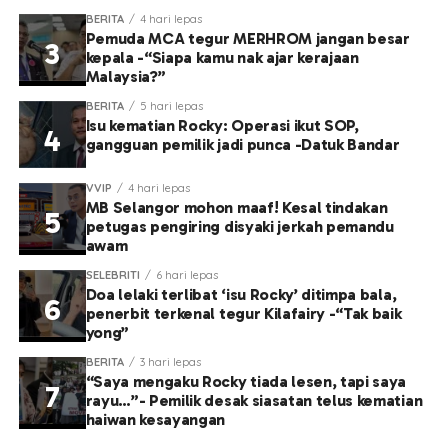
BERITA
4 hari lepas
Pemuda MCA tegur MERHROM jangan besar
kepala -“Siapa kamu nak ajar kerajaan
Malaysia?”
BERITA
5 hari lepas
Isu kematian Rocky: Operasi ikut SOP,
gangguan pemilik jadi punca -Datuk Bandar
VVIP
4 hari lepas
MB Selangor mohon maaf! Kesal tindakan
petugas pengiring disyaki jerkah pemandu
awam
SELEBRITI
6 hari lepas
Doa lelaki terlibat ‘isu Rocky’ ditimpa bala,
penerbit terkenal tegur Kilafairy -“Tak baik
yong”
BERITA
3 hari lepas
“Saya mengaku Rocky tiada lesen, tapi saya
rayu…”- Pemilik desak siasatan telus kematian
haiwan kesayangan