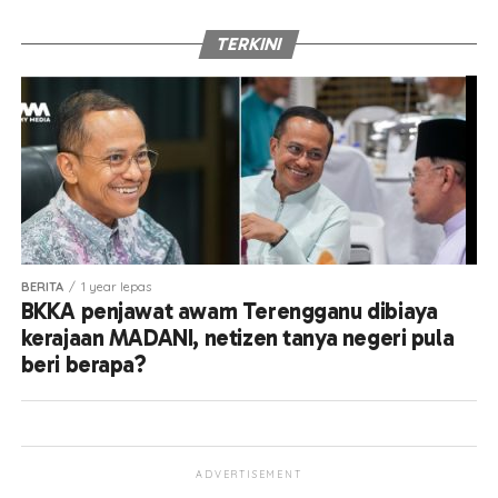
TERKINI
BERITA
1 year lepas
BKKA penjawat awam Terengganu dibiaya
kerajaan MADANI, netizen tanya negeri pula
beri berapa?
ADVERTISEMENT