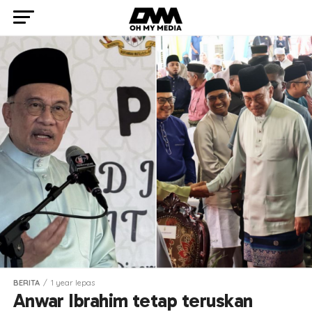
BERITA
1 year lepas
Anwar Ibrahim tetap teruskan