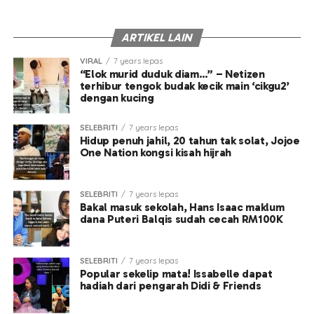
ARTIKEL LAIN
VIRAL
7 years lepas
“Elok murid duduk diam…” – Netizen
terhibur tengok budak kecik main ‘cikgu2’
dengan kucing
SELEBRITI
7 years lepas
Hidup penuh jahil, 20 tahun tak solat, Jojoe
One Nation kongsi kisah hijrah
SELEBRITI
7 years lepas
Bakal masuk sekolah, Hans Isaac maklum
dana Puteri Balqis sudah cecah RM100K
SELEBRITI
7 years lepas
Popular sekelip mata! Issabelle dapat
hadiah dari pengarah Didi & Friends