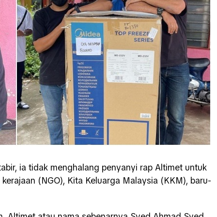
abir, ia tidak menghalang penyanyi rap Altimet untuk
kerajaan (NGO), Kita Keluarga Malaysia (KKM), baru-
am, Altimet atau nama sebenarnya Syed Ahmad Syed