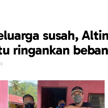
keluarga susah, Alti
tu ringankan beba
22