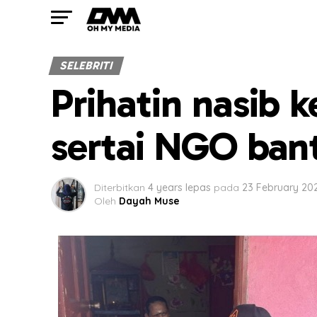
SELEBRITI
Prihatin nasib 
sertai NGO ban
Diterbitkan
4 years lepas
pada
23 February 20
Oleh
Dayah Muse