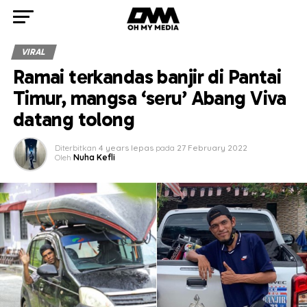
VIRAL
Ramai terkandas banjir di Pantai
Timur, mangsa ‘seru’ Abang Viva
datang tolong
Diterbitkan
4 years lepas
pada
27 February 2022
Oleh
Nuha Kefli