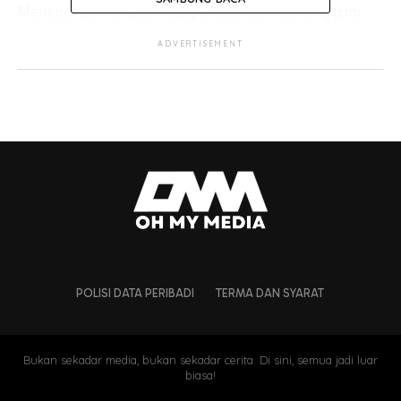
Menerusi perkongsian yang dibuat oleh seorang guru
yang mengajar di kawasan perkampungan Orang Asli,
ADVERTISEMENT
Mohamad Sahaimi Zainal atau Cikgu Mie, dia telah
menghulurkan bantuan barangan dapur kepada keluarga
Orang Asli dengan meredah hutan.
POLISI DATA PERIBADI
TERMA DAN SYARAT
Bukan sekadar media, bukan sekadar cerita. Di sini, semua jadi luar
biasa!