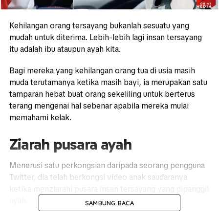
Kehilangan orang tersayang bukanlah sesuatu yang
mudah untuk diterima. Lebih-lebih lagi insan tersayang
itu adalah ibu ataupun ayah kita.
Bagi mereka yang kehilangan orang tua di usia masih
muda terutamanya ketika masih bayi, ia merupakan satu
tamparan hebat buat orang sekeliling untuk berterus
terang mengenai hal sebenar apabila mereka mulai
memahami kelak.
Ziarah pusara ayah
Menerusi satu perkongsian daripada seorang pengguna
Twitter, dia telah berkongsi video anak saudaranya
ketika menziarahi pusara insan tersayang yang dipanggil
ayah.
SAMBUNG BACA