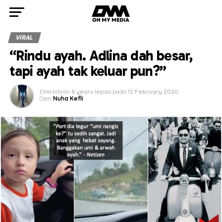
VIRAL
“Rindu ayah. Adlina dah besar,
tapi ayah tak keluar pun?”
Diterbitkan
6 years lepas
pada
12 February 2020
Oleh
Nuha Kefli