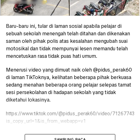
Baru-baru ini, tular di laman sosial apabila pelajar di
sebuah sekolah menengah telah ditahan dan dikenakan
saman oleh pihak polis atas kesalahan mengubah suai
motosikal dan tidak mempunyai lesen memandu telah
mencetuskan rasa tidak puas hati umum.
Menerusi video yang dimuat naik oleh @pidus_perak60
di laman TikToknya, kelihatan beberapa pihak berkuasa
sedang menahan beberapa orang pelajar selepas tamat
sesi persekolahan di hadapan sekolah yang tidak
diketahui lokasinya.
https://www.tiktok.com/@pidus_perak60/video/71267743
is_copy_url=1&is_from_webapp=v1
SAMBUNG BACA