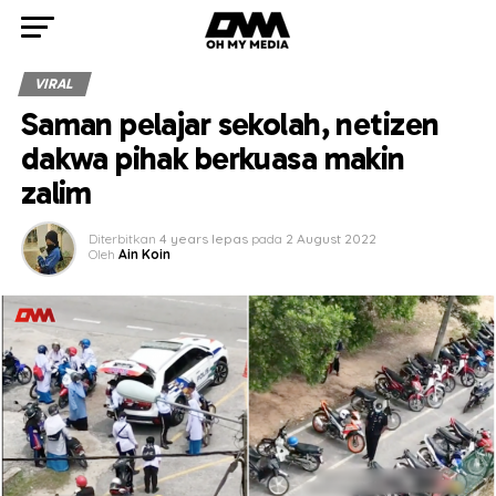
VIRAL
Saman pelajar sekolah, netizen
dakwa pihak berkuasa makin
zalim
Diterbitkan
4 years lepas
pada
2 August 2022
Oleh
Ain Koin