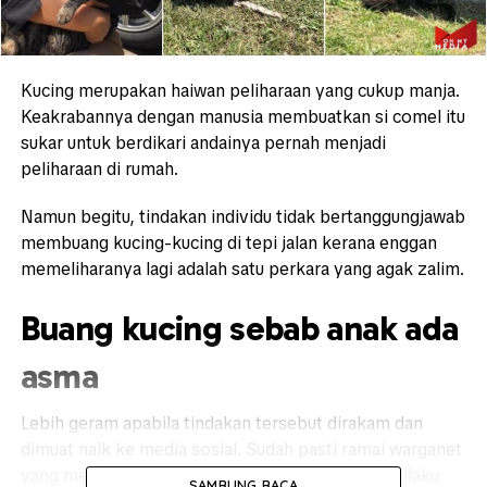
Kucing merupakan haiwan peliharaan yang cukup manja.
Keakrabannya dengan manusia membuatkan si comel itu
sukar untuk berdikari andainya pernah menjadi
peliharaan di rumah.
Namun begitu, tindakan individu tidak bertanggungjawab
membuang kucing-kucing di tepi jalan kerana enggan
memeliharanya lagi adalah satu perkara yang agak zalim.
Buang kucing sebab anak ada
asma
Lebih geram apabila tindakan tersebut dirakam dan
dimuat naik ke media sosial. Sudah pasti ramai warganet
yang menonton berasa tidak gembira di atas perilaku
SAMBUNG BACA