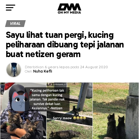
VIRAL
Sayu lihat tuan pergi, kucing
peliharaan dibuang tepi jalanan
buat netizen geram
Diterbitkan
6 years lepas
pada
24 August 2020
Oleh
Nuha Kefli